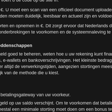
oert u de code op de site in.
in €. U moet een scan van een officieel document uploaden
en moeten duidelijk, leesbaar en actueel zijn en voldoe
orten en opnemen in €. Dit zorgt ervoor dat Nederlands 
ngsonderbrekingen te voorkomen en de systeemnaleving t
weddenschappen
eld goed te beheren, weten hoe u uw rekening kunt finan
 e-wallets en bankoverschrijvingen. Het kleinste bedrag d
er altijd de verwerkingstijden, aangezien stortingen m
k van de methode die u kiest.
e betalingsgateway van uw voorkeur.
t geld op uw saldo verschijnt. Om te voorkomen dat betal
eestal een minimale storting moet doen om een bonus te 