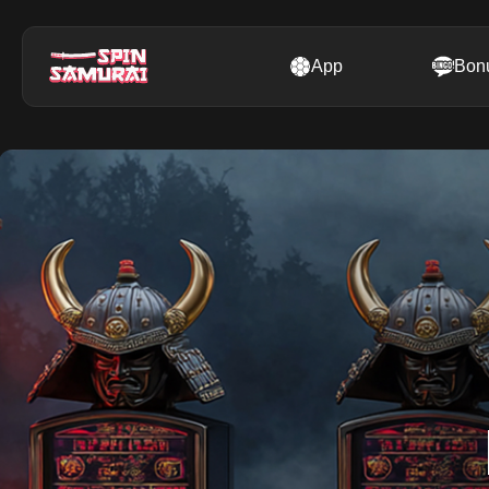
App
Bon