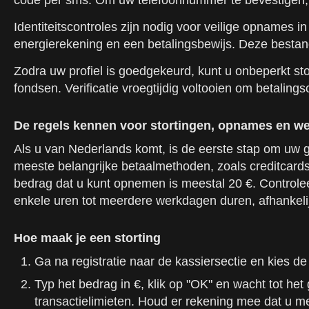
code per sms. Om uw telefoonnummer te bevestigen, v
Identiteitscontroles zijn nodig voor veilige opnames 
energierekening en een betalingsbewijs. Deze bestand
Zodra uw profiel is goedgekeurd, kunt u onbeperkt st
fondsen. Verificatie vroegtijdig voltooien om betali
De regels kennen voor stortingen, opnames en 
Als u van Nederlands komt, is de eerste stap om uw g
meeste belangrijke betaalmethoden, zoals creditcards,
bedrag dat u kunt opnemen is meestal 20 €. Controle
enkele uren tot meerdere werkdagen duren, afhankelij
Hoe maak je een storting
Ga na registratie naar de kassiersectie en kies d
Typ het bedrag in €, klik op "OK" en wacht tot he
transactielimieten. Houd er rekening mee dat u m