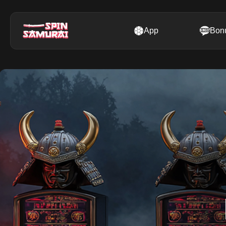
App
Bon