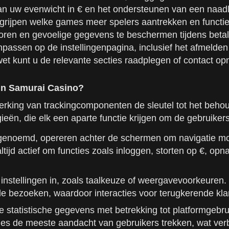
n uw evenwicht in € en het ondersteunen van een naadlo
rijpen welke games meer spelers aantrekken en functies
oren en gevoelige gegevens te beschermen tijdens betali
assen op de instellingenpagina, inclusief het afmelden
et kunt u de relevante secties raadplegen of contact o
pin Samurai Casino?
rking van trackingcomponenten de sleutel tot het behoud
ieën, die elk een aparte functie krijgen om de gebruikers
k genoemd, opereren achter de schermen om navigatie mo
ltijd actief om functies zoals inloggen, storten op €, 
nstellingen in, zoals taalkeuze of weergavevoorkeuren. 
ende bezoeken, waardoor interacties voor terugkerende kl
statistische gegevens met betrekking tot platformgebrui
ies de meeste aandacht van gebruikers trekken, wat ver