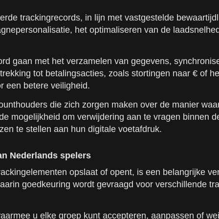
rde trackingrecords, in lijn met vastgestelde bewaartijd
epersonalisatie, het optimaliseren van de laadsnelhed
ord gaan met het verzamelen van gegevens, synchronise
trekking tot betalingsacties, zoals stortingen naar € o
 een betere veiligheid.
counthouders die zich zorgen maken over de manier waa
 de mogelijkheid om verwijdering aan te vragen binnen d
zen te stellen aan hun digitale voetafdruk.
an Nederlands spelers
rackingelementen opslaat of opent, is een belangrijke v
aarin goedkeuring wordt gevraagd voor verschillende trac
waarmee u elke groep kunt accepteren, aanpassen of weig