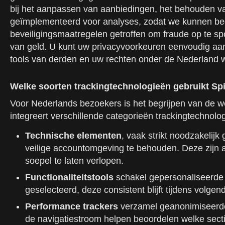
bij het aanpassen van aanbiedingen, het behouden va
geïmplementeerd voor analyses, zodat we kunnen beg
beveiligingsmaatregelen getroffen om fraude op te sp
van geld. U kunt uw privacyvoorkeuren eenvoudig aanp
tools van derden en uw rechten onder de Nederland w
Welke soorten trackingtechnologieën gebruikt S
Voor Nederlands bezoekers is het begrijpen van de we
integreert verschillende categorieën trackingtechnolog
Technische elementen
, vaak strikt noodzakelij
veilige accountomgeving te behouden. Deze zijn a
soepel te laten verlopen.
Functionaliteitstools
schakel gepersonaliseerde i
geselecteerd, deze consistent blijft tijdens volg
Performance trackers
verzamel geanonimiseerde 
de navigatiestroom helpen beoordelen welke sect