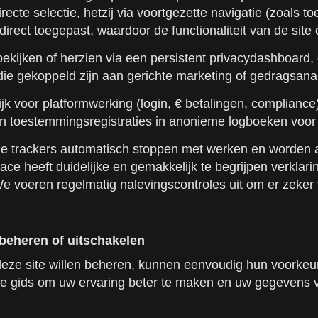
 directe selectie, hetzij via voortgezette navigatie (zoa
direct toegepast, waardoor de functionaliteit van de site 
ijken of herzien via een persistent privacydashboard, d
e gekoppeld zijn aan gerichte marketing of gedragsana
k voor platformwerking (login, € betalingen, compliance),
 toestemmingsregistraties in anonieme logboeken voor a
le trackers automatisch stoppen met werken en worden a
rface heeft duidelijke en gemakkelijk te begrijpen verkl
 voeren regelmatig nalevingscontroles uit om er zeker
 beheren of uitschakelen
deze site willen beheren, kunnen eenvoudig hun voorkeu
de gids om uw ervaring beter te maken en uw gegevens v